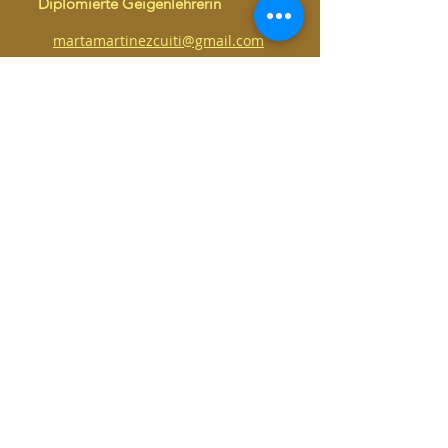
Diplomierte Geigenlehrerin
martamartinezcuiti@gmail.com
+49 178 149 2626
Hamburg, Deutschland
Impressum
AGB
/
Widerrufsbelehrung und -
formular
/
Datenschutz
© Copyright
2014 - 2020
by Marta Martínez Cuitiño
@MartasViolinWorld