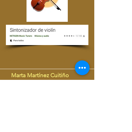
Geigenunterricht in Hamburg
​Marta Martínez Cuitiño
Diplomierte Geigenlehrerin
martamartinezcuiti@gmail.com
+49 178 149 2626